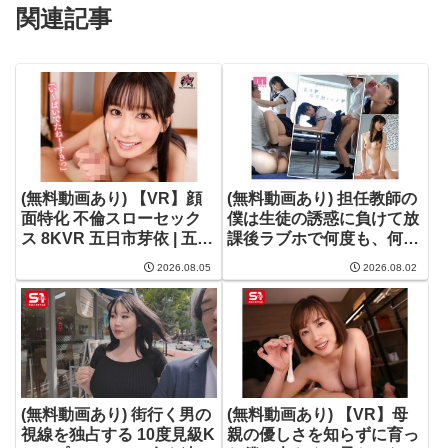
関連記事
(無料動画あり) 【VR】顔
(無料動画あり) 担任教師の
面特化 不倫スローセック
僕は生徒の誘惑に負けて放
ス 8KVR 五日市芽依 | 五日
課後ラブホで何度も、何度
市芽依 | dsvr00069
も、セックスしてしまっ
2026.08.05
2026.08.02
た… 井上もも | 井上もも |
mida00728
(無料動画あり) 街行く男の
(無料動画あり) 【VR】母
視線を独占する 10度見級K
親の優しさを知らずに育っ