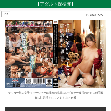
【アダルト探検隊】
PR
2026.05.22
サッカー部の女子マネージャーは憧れの先輩のレギュラー獲得のために顧問教
師の性処理をしています 幸村泉希