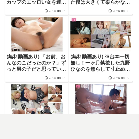
カップのエッロい女を連れ
た僕は大きくて柔らかな義
て デカ乳露出街ぶらりし
母おっぱいに母性を求め親
2026.08.05
2026.08.03
た後ホテルに入って即ハメ
子の一線を越えた近親相姦
SEXしたくない？ みなみ
セックス 奥田咲 | 奥田咲 |
羽琉 | みなみ羽琉（みなと
sivr00491
羽琉） | sone00978
(無料動画あり) 「お前、お
(無料動画あり) ※台本一切
んなのこだったのか？」ず
無し！一ヶ月禁欲した九野
っと男の子だと思っていた
ひなのを焦らして寸止めを
のに、実は女の子だと知っ
繰り返し極限まで感度を高
2026.08.06
2026.08.02
てムラムラが止まらなくな
めた後のケダモノ大乱交 |
ってしまった僕。 梓ヒカ
九野ひなの | mida00378
リ | 梓ヒカリ | atid00680
(無料動画あり) 中身は純情
(無料動画あり) 訪問先の異
乙女なギャルの発情乳首が
常なワケアリ住人に卑猥ラ
限界！ 両片想いが実らな
ンジェリーを着させられ監