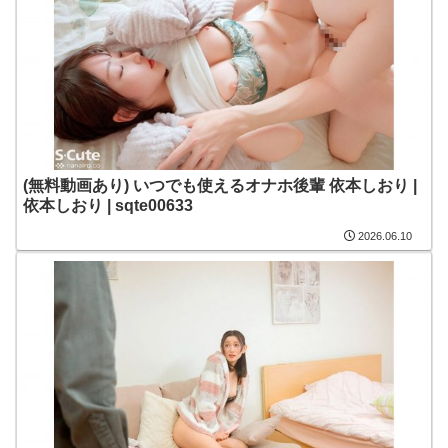
(無料動画あり) いつでも使えるオナホ後輩 依本しおり |
依本しおり | sqte00633
2026.06.10