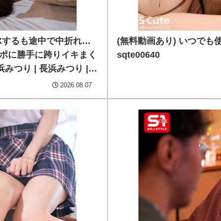
EXするも途中で中折れ…
(無料動画あり) いつでも使
○ポに勝手に跨りイキまく
sqte00640
つり | 長浜みつり |
2026.08.07