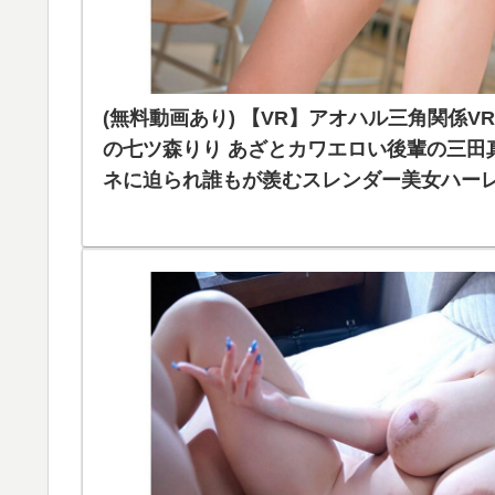
(無料動画あり) 【VR】アオハル三角関係V
の七ツ森りり あざとカワエロい後輩の三田
ネに迫られ誰もが羨むスレンダー美女ハーレム
りり | sivr00468