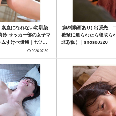
R 素直になれない幼馴染
(無料動画あり) 出張先
真鈴 サッカー部の女子マ
後輩に迫られたら寝取られ
すけべ優勝 | 七ツ森
北彩伽） | snos00320
2026.07.30